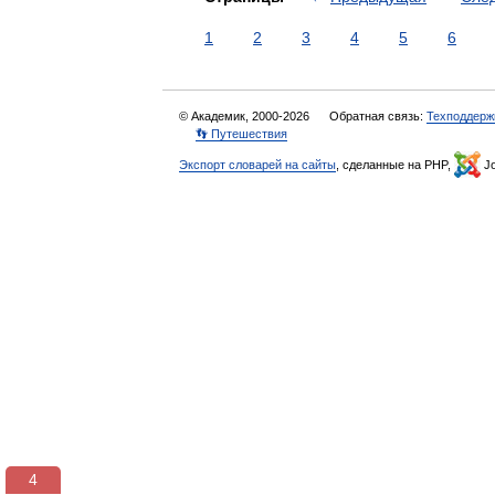
1
2
3
4
5
6
© Академик, 2000-2026
Обратная связь:
Техподдерж
👣 Путешествия
Экспорт словарей на сайты
, сделанные на PHP,
Jo
3