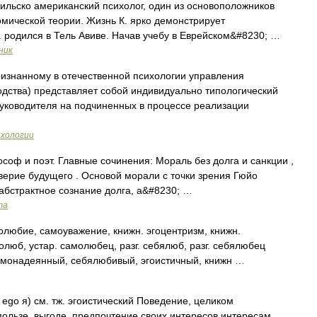
аильско американский психолог, один из основоположников
омической теории. Жизнь К. ярко демонстрирует
 родился в Тель Авиве. Начав учебу в Еврейском&#8230; …
ник
знанному в отечественной психологии управления
дства) представляет собой индивидуально типологический
уководителя на подчиненных в процессе реализации
ихологии
оф и поэт. Главные сочинения: Мораль без долга и санкции ,
ерие будущего . Основой морали с точки зрения Гюйо
 абстрактное сознание долга, а&#8230; …
та
бие, самоуважение, книжн. эгоцентризм, книжн.
юб, устар. самолюбец, разг. себялюб, разг. себялюбец
надеянный, себялюбивый, эгоистичный, книжн …
 ego я) см. тж. эгоистический Поведение, целиком
ользе, выгоде, предпочтение своих интересов интересам