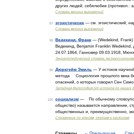
других людей; себялюбие (противоп.: 
Словарь многих выражений
эгоистически
— см. эгоистический; на
97
Словарь многих выражений
Ведекинд, Франк
— (Wedekind, Frank)
98
Ведекинд, Benjamin Franklin Wedekind,
24.07.1864, Ганновер 09.03.1918, Мюн
Энциклопедический словарь экспрессионизм
Дюркгейм Эмиль
— У истоков научной
99
метода Социология прошлого века бы
опасений, о которых говорил Сен Симо
Западная философия от истоков до наших 
социализм
— По обычному словоупотр
100
общество) называется направление, с
общественных и, преимущественно, эк
Справочник по ересям, сектам и расколам
Страницы
←
Предыдущая
Сле