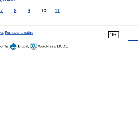
7
8
9
10
11
ка
,
Реклама на сайте
18+
omla,
Drupal,
WordPress, MODx.