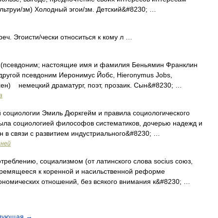
альтруи/зм) Холодный эгои/зм. Детский&#8230; …
реч. Эгоисти/чески относиться к кому л …
 (псевдоним; настоящие имя и фамилия Беньямин Франклин
 другой псевдоним Иеронимус Йобс, Hieronymus Jobs,
хен) немецкий драматург, поэт, прозаик. Сын&#8230; …
а
 социологии Эмиль Дюркгейм и правила социологического
ла социологией философов систематиков, дочерью надежд и
н в связи с развитием индустриального&#8230; …
дней
еблению, социализмом (от латинского слова socius союз,
тремящееся к коренной и насильственной реформе
ономических отношений, без всякого внимания к&#8230; …
дующая
→