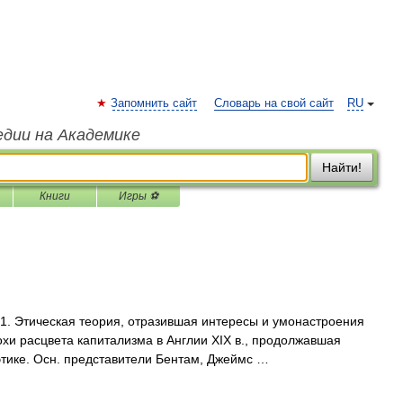
Запомнить сайт
Словарь на свой сайт
RU
едии на Академике
Найти!
Книги
Игры ⚽
а). 1. Этическая теория, отразившая интересы и умонастроения
хи расцвета капитализма в Англии XIX в., продолжавшая
тике. Осн. представители Бентам, Джеймс …