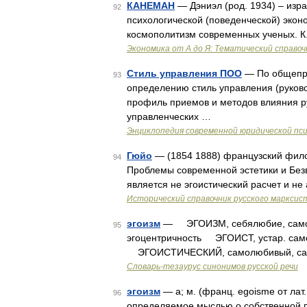
КАНЕМАН
— Дэниэл (род. 1934) – изр
92
психологической (поведенческой) экон
космополитизм современных ученых. К.
Экономика от А до Я: Тематический справоч
Стиль управления ПОО
— По общепри
93
определению стиль управления (руково
профиль приемов и методов влияния р
управленческих …
Энциклопедия современной юридической пс
Гюйо
— (1854 1888) французский филос
94
Проблемы современной эстетики и Безв
является не эгоистический расчет и не
Исторический справочник русского марксис
эгоизм
— ЭГОИЗМ, себялюбие, самолю
95
эгоцентричность ЭГОИСТ, устар. самол
ЭГОИСТИЧЕСКИЙ, самолюбивый, само
Словарь-тезаурус синонимов русской речи
эгоизм
— а; м. (франц. egoisme от лат.
96
определяемое мыслью о собственной п