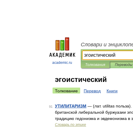
Словари и энциклоп
academic.ru
Толкования
Переводы
эгоистический
Толкование
Перевод
Книги
УТИЛИТАРИЗМ
— (лат. utilitas польз
91
британской либеральной буржуазии эпо
традицию гедонизма и эвдемонизма в э
Словарь по этике